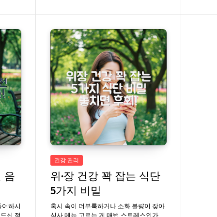
건강 관리
 음
위·장 건강 꽉 잡는 식단
5가지 비밀
힘들어하시
혹시 속이 더부룩하거나 소화 불량이 잦아
 드신 적
식사 메뉴 고르는 게 매번 스트레스인가