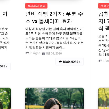
돌체라떼 효과
건강 
가지
변비 직빵 2가지: 푸룬 주
곱창
스 vs 돌체라떼 효과
지!
식 
 여유로
아침에 화장실 가는 길이 혹시 막막하신가
‘그 순
요? 꽉 막힌 속 때문에 하루 종일 불편함을
오늘 저
시 있으
느끼는 분들이 의외로 많으시죠. "나만 이
소주 한
군 설사
런 건가?" 싶으셨다면, 걱정 마세요. 여러분
득 ‘혹
이야기
의 답답함을 시원하게 풀어…
진 않았
Insight
1월 01, 2026
창, 대
Insi
READ MORE »
ORE »