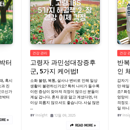
건강 관리
건강 
코박터
고령자 과민성대장증후
반복
군, 5가지 케어법!
인 
때, 혹시
소화 불량, 복통, 설사나 변비로 인해 일상
갑자기 
효과 진
생활이 불편하신가요? 특히 나이가 들수록
만 매일
 있으신가
이런 증상이 잦아져 걱정이 많으신 분들이
죠? 화
리코박터
계실 겁니다. 혼자 끙끙 앓고 계셨다면, 더
엉망이 
이상 외롭지 않으셔도 좋습니다. 사실 많은
걱정도 
…
일 아
Insight
Insi
12월 09, 2025
ORE »
READ MORE »