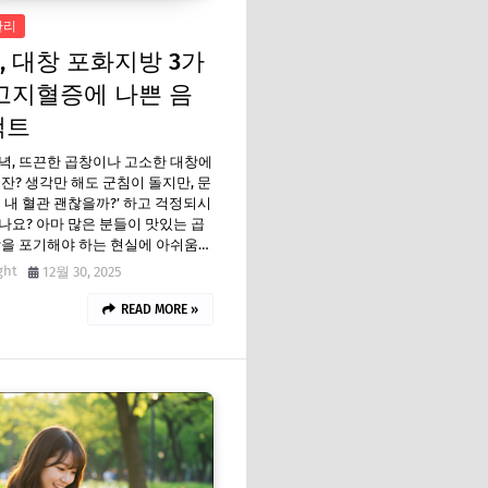
관리
, 대창 포화지방 3가
 고지혈증에 나쁜 음
팩트
녁, 뜨끈한 곱창이나 고소한 대창에
 잔? 생각만 해도 군침이 돌지만, 문
시 내 혈관 괜찮을까?’ 하고 걱정되시
나요? 아마 많은 분들이 맛있는 곱
창을 포기해야 하는 현실에 아쉬움…
ght
12월 30, 2025
READ MORE »