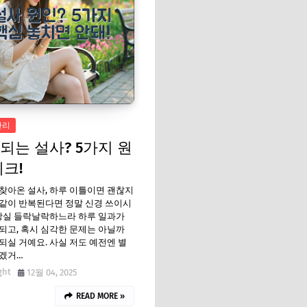
관리
되는 설사? 5가지 원
체크!
찾아온 설사, 하루 이틀이면 괜찮지
같이 반복된다면 정말 신경 쓰이시
장실 들락날락하느라 하루 일과가
되고, 혹시 심각한 문제는 아닐까
되실 거예요. 사실 저도 예전엔 별
니겠거…
ght
12월 04, 2025
READ MORE »