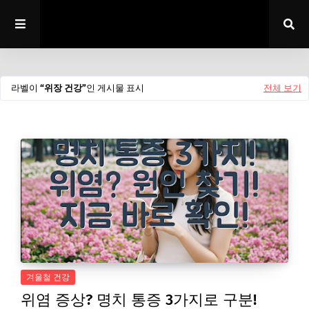
라벨이
위장 건강
인 게시물 표시
전체 보기
겨울철 건강
위염 증상? 명치 통증 3가지로 구분!