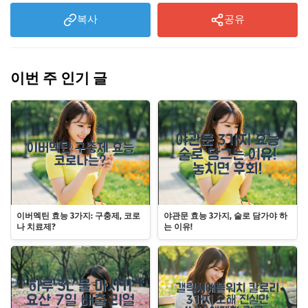
복사
공유
이번 주 인기 글
이버멕틴 효능 3가지: 구충제, 코로
야관문 효능 3가지, 술로 담가야 하
나 치료제?
는 이유!