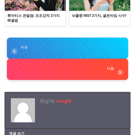
류마티스 관절염: 조조강직 3가지
뇌졸중 FAST 3가지, 골든타임 사수!
해결법
이전
다음
작성자:
Insight
댓글 쓰기