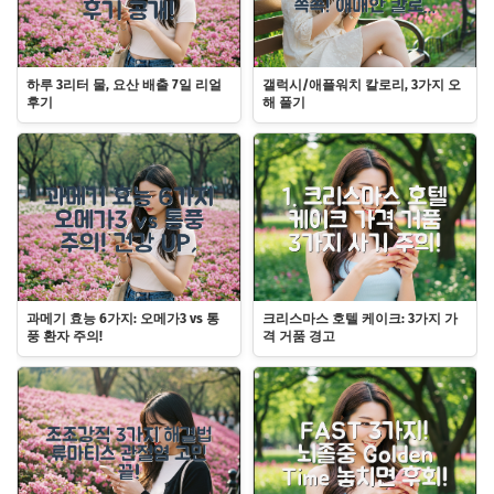
하루 3리터 물, 요산 배출 7일 리얼
갤럭시/애플워치 칼로리, 3가지 오
후기
해 풀기
과메기 효능 6가지: 오메가3 vs 통
크리스마스 호텔 케이크: 3가지 가
풍 환자 주의!
격 거품 경고